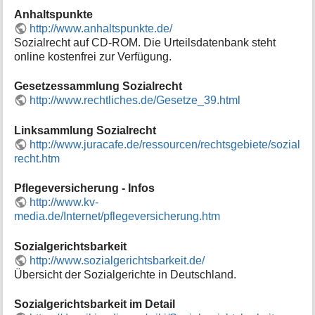
i
Anhaltspunkte
o
http://www.anhaltspunkte.de/
n
Sozialrecht auf CD-ROM. Die Urteilsdatenbank steht
e
online kostenfrei zur Verfügung.
n
z
Gesetzessammlung Sozialrecht
u
http://www.rechtliches.de/Gesetze_39.html
r
S
e
Linksammlung Sozialrecht
i
http://www.juracafe.de/ressourcen/rechtsgebiete/sozial
t
recht.htm
e
Pflegeversicherung - Infos
http://www.kv-
media.de/Internet/pflegeversicherung.htm
Sozialgerichtsbarkeit
http://www.sozialgerichtsbarkeit.de/
Übersicht der Sozialgerichte in Deutschland.
Sozialgerichtsbarkeit im Detail