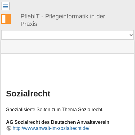
Benutzer-
Werkzeuge
PflebIT - Pflegeinformatik in der
Praxis
Werkzeuge
Navigationsmenüs
Seitenstatus
Standortanzeiger
Sie
und
befinden
Suche
»
Seiten-
sich
PflebIT
Werkzeuge
hier:
Links
M
»
e
Themen
t
»
a
Recht
Sozialrecht
i
»
n
Sozialrecht
f
Spezialisierte Seiten zum Thema Sozialrecht.
o
r
m
AG Sozialrecht des Deutschen Anwaltsverein
a
http://www.anwalt-im-sozialrecht.de/
t