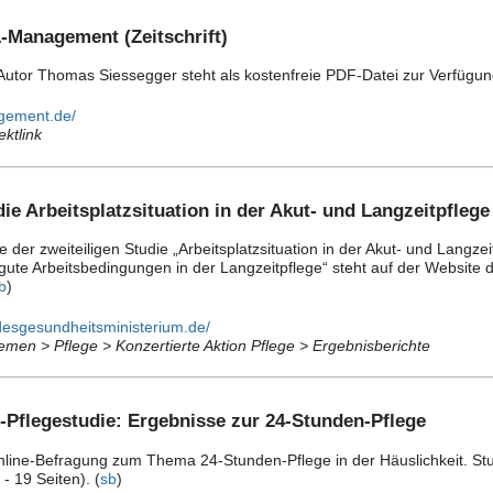
-Management (Zeitschrift)
 Autor Thomas Siessegger steht als kostenfreie PDF-Datei zur Verfügun
agement.de/
ektlink
die Arbeitsplatzsituation in der Akut- und Langzeitpflege
e der zweiteiligen Studie „Arbeitsplatzsituation in der Akut- und Langz
r gute Arbeitsbedingungen in der Langzeitpflege“ steht auf der Websi
b
)
desgesundheitsministerium.de/
emen > Pflege > Konzertierte Aktion Pflege > Ergebnisberichte
-Pflegestudie: Ergebnisse zur 24-Stunden-Pflege
nline-Befragung zum Thema 24-Stunden-Pflege in der Häuslichkeit. S
- 19 Seiten). (
sb
)