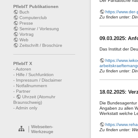
Der Paritätische hat
PflebIT Publikationen
https://www.der
Buch
Zu finden unter: Dir
Computerclub
Presse
Seminar / Vorlesung
Vortrag
09.03.2025: An
Web
Zeitschrift / Broschüre
Das Institut der Deu
https://www.iwk
PflebIT X
arbeitskraeftemange
-
Autoren
Zu finden unter: Dir
-
Hilfe / Suchfunktion
-
Impressum / Disclaimer
-
Notfallnummern
-
Partner
18.02.2025: Ver
-
Uhrzeit (Atomuhr
Braunschweig)
Die Bundesagentur f
-
Admin only
Angaben zu allen W
Werkstatt welche Le
https://www.reh
Webseiten-
Zu finden unter: We
Werkzeuge