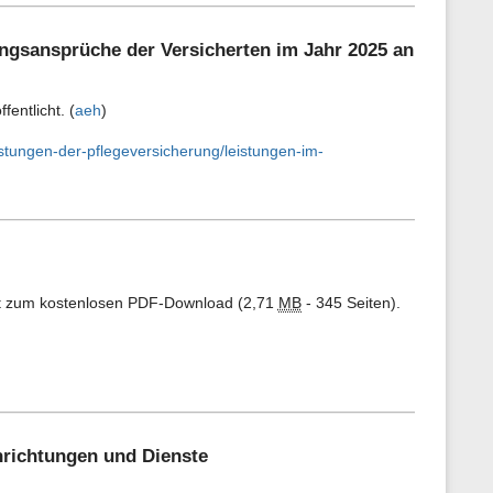
n
e
n
ungsansprüche der Versicherten im Jahr 2025 an
z
u
r
entlicht. (
aeh
)
S
e
i
stungen-der-pflegeversicherung/leistungen-im-
t
e
steht zum kostenlosen PDF-Download (2,71
MB
- 345 Seiten).
inrichtungen und Dienste