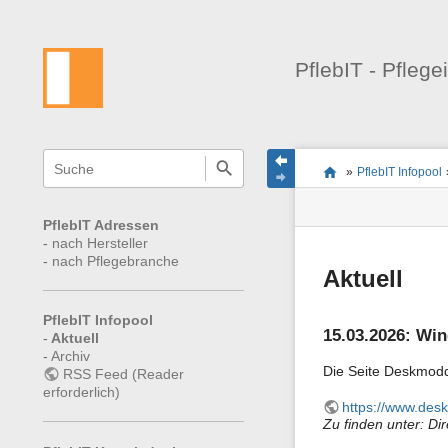
PflebIT - Pflege
Navigationsmenüs
Wikiübergreifende
Seitenstatus
Standortanzeiger
Sie
Schnellsuche
und
»
PflebIT Infopool
befinden
Seiten-
Suche
sich
Werkzeuge
hier:
PflebIT Adressen
-
nach Hersteller
-
nach Pflegebranche
Aktuell
PflebIT Infopool
15.03.2026: Win
-
Aktuell
-
Archiv
Die Seite Deskmodde
RSS Feed (Reader
erforderlich)
https://www.desk
Zu finden unter: Dir