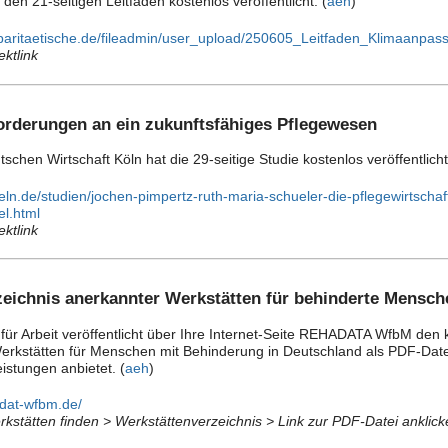
 den 21-seitigen Leitfaden kostenlos veröffentlicht. (
aeh
)
-paritaetische.de/fileadmin/user_upload/250605_Leitfaden_Klimaanpass
ektlink
forderungen an ein zukunftsfähiges Pflegewesen
tschen Wirtschaft Köln hat die 29-seitige Studie kostenlos veröffentlicht
oeln.de/studien/jochen-pimpertz-ruth-maria-schueler-die-pflegewirts
l.html
ektlink
zeichnis anerkannter Werkstätten für behinderte Mensch
ür Arbeit veröffentlicht über Ihre Internet-Seite REHADATA WfbM den kos
erkstätten für Menschen mit Behinderung in Deutschland als PDF-Datei
istungen anbietet. (
aeh
)
adat-wfbm.de/
rkstätten finden > Werkstättenverzeichnis > Link zur PDF-Datei anklick