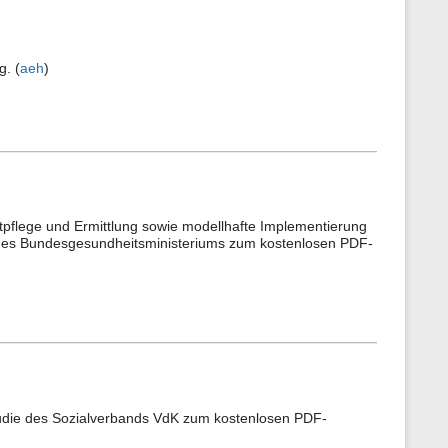
g. (
aeh
)
eitpflege und Ermittlung sowie modellhafte Implementierung
te des Bundesgesundheitsministeriums zum kostenlosen PDF-
tudie des Sozialverbands VdK zum kostenlosen PDF-