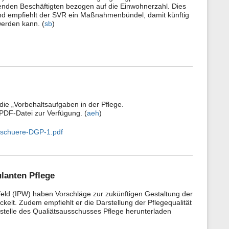
ehenden Beschäftigten bezogen auf die Einwohnerzahl. Dies
rund empfiehlt der SVR ein Maßnahmenbündel, damit künftig
werden kann. (
sb
)
udie „Vorbehaltsaufgaben in der Pflege.
 PDF-Datei zur Verfügung. (
aeh
)
roschuere-DGP-1.pdf
lanten Pflege
efeld (IPW) haben Vorschläge zur zukünftigen Gestaltung der
kelt. Zudem empfiehlt er die Darstellung der Pflegequalität
stelle des Qualiätsausschusses Pflege herunterladen