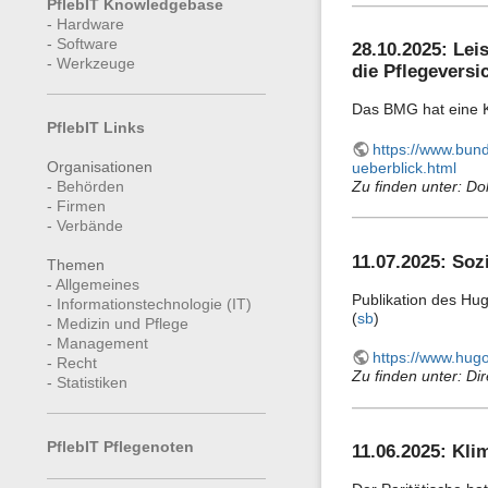
PflebIT Knowledgebase
-
Hardware
-
Software
28.10.2025: Lei
-
Werkzeuge
die Pflegeversi
Das BMG hat eine Ku
PflebIT Links
https://www.bund
Organisationen
ueberblick.html
-
Behörden
Zu finden unter: Do
-
Firmen
-
Verbände
11.07.2025: Soz
Themen
-
Allgemeines
Publikation des Hug
-
Informationstechnologie (IT)
(
sb
)
-
Medizin und Pflege
-
Management
https://www.hugo
-
Recht
Zu finden unter: Dir
-
Statistiken
PflebIT Pflegenoten
11.06.2025: Kli