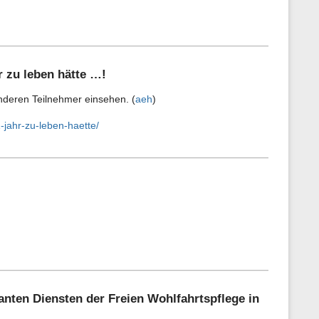
r zu leben hätte …!
anderen Teilnehmer einsehen. (
aeh
)
-jahr-zu-leben-haette/
nten Diensten der Freien Wohlfahrtspflege in