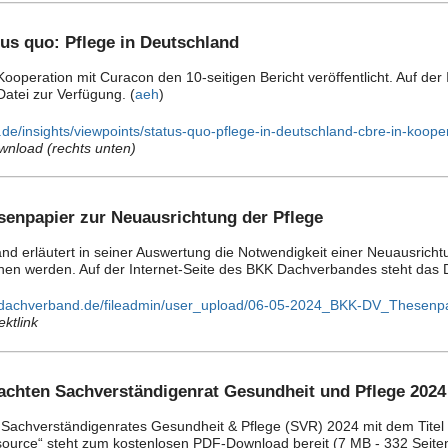
tus quo: Pflege in Deutschland
Kooperation mit Curacon den 10-seitigen Bericht veröffentlicht. Auf d
Datei zur Verfügung. (
aeh
)
.de/insights/viewpoints/status-quo-pflege-in-deutschland-cbre-in-koope
wnload (rechts unten)
senpapier zur Neuausrichtung der Pflege
 erläutert in seiner Auswertung die Notwendigkeit einer Neuausrichtun
hen werden. Auf der Internet-Seite des BKK Dachverbandes steht das D
-dachverband.de/fileadmin/user_upload/06-05-2024_BKK-DV_Thesenpa
ektlink
tachten Sachverständigenrat Gesundheit und Pflege 2024
Sachverständigenrates Gesundheit & Pflege (SVR) 2024 mit dem Titel 
ource“ steht zum kostenlosen PDF-Download bereit (7
MB
- 332 Seite