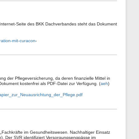
er Internet-Seite des BKK Dachverbandes steht das Dokument
ration-mit-curacon
-
g der Pflegeversicherung, da deren finanzielle Mittel in
okument kostenfrei als PDF-Datei zur Verfügung. (
aeh
)
pier_zur_Neuausrichtung_der_Pflege.pdf
„Fachkräfte im Gesundheitswesen. Nachhaltiger Einsatz
n). Der SVR identifiziert Versorgungsengpässe im