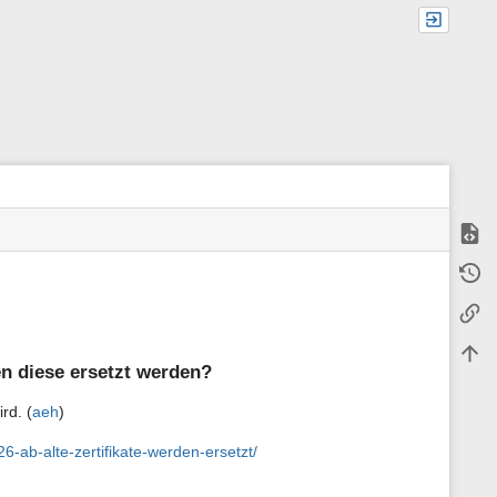
Quell
M
Älter
e
t
Links
a
i
n
Nach
f
en diese ersetzt werden?
o
r
rd. (
aeh
)
m
a
-ab-alte-zertifikate-werden-ersetzt/
t
i
o