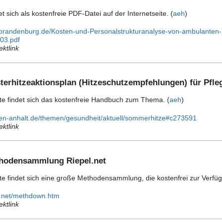
 sich als kostenfreie PDF-Datei auf der Internetseite. (
aeh
)
a-brandenburg.de/Kosten-und-Personalstrukturanalyse-von-ambulanten-
03.pdf
ektlink
sterhitzeaktionsplan (Hitzeschutzempfehlungen) für Pfl
ite findet sich das kostenfreie Handbuch zum Thema. (
aeh
)
sen-anhalt.de/themen/gesundheit/aktuell/sommerhitze#c273591
ektlink
thodensammlung Riepel.net
ite findet sich eine große Methodensammlung, die kostenfrei zur Verfüg
el.net/methdown.htm
ektlink