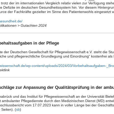
rotz der im internationalen Vergleich relativ vielen zur Verfügung st
lle Defizite im deutschen Gesundheitssystem hin. Vor diesem Hinterg
urce der Fachkräfte gezielter im Sinne des Patientenwohls eingesetzt 
gesundheit.de/
blikationen > Gutachten 2024
behaltsaufgaben in der Pflege
ite der Deutschen Gesellschaft für Pflegewissenschaft e.V. steht die St
iche und pflegerechtliche Grundlegung und Einordnung“ kostenfrei als
gewissenschaft.de/wp-content/uploads/2024/03/Vorbehaltsaufgaben-_B
ektlink
schläge zur Anpassung der Qualitätsprüfung in der ambu
brück und das Institut für Pflegewissenschaft an der Universität Biel
t ambulanter Pflegedienste durch den Medizinischen Dienst (MD) entwic
schlussbericht vom 17.07.2023 kann in voller Länge bei der Geschäfts
 Seiten). (
sb
)