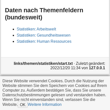
i
o
Daten nach Themenfeldern
n
(bundesweit)
e
n
z
Statistiken: Arbeitswelt
u
Statistiken: Gesundheitswesen
r
S
Statistiken: Human Ressources
e
i
t
e
links/themen/statistiken/start.txt
· Zuletzt geändert:
2022/12/20 11:34
von
127.0.0.1
Diese Website verwendet Cookies. Durch die Nutzung der
Falls nicht anders bezeichnet, ist der Inhalt dieses Wikis
Website stimmen Sie dem Speichern von Cookies auf Ihrem
unter der folgenden Lizenz veröffentlicht:
CC
Computer zu. Außerdem bestätigen Sie, dass Sie unsere
Datenschutzbestimmungen gelesen und verstanden haben.
Attribution-Share Alike 4.0 International
Wenn Sie nicht einverstanden sind, verlassen Sie die
Website.
Weitere Information
OK