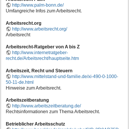
i
http://www.palm-bonn.de/
o
Umfangreiche Infos zum Arbeitsrecht.
n
e
Arbeitsrecht.org
n
http://www.arbeitsrecht.org/
z
Arbeitsrecht
u
r
Arbeitsrecht-Ratgeber von A bis Z
S
http://www.internetratgeber-
e
recht.de/Arbeitsrecht/hauptseite.htm
i
t
e
Arbeitszeit, Recht und Steuern
http://www.mittelstand-und-familie.de/xi-490-0-1000-
50-11-de.html
Hinweise zum Arbeitsrecht.
Arbeitszeitberatung
http://www.arbeitszeitberatung.de/
Rechtsinformationen zum Thema Arbeitsrecht.
Betrieblicher Arbeitsschutz