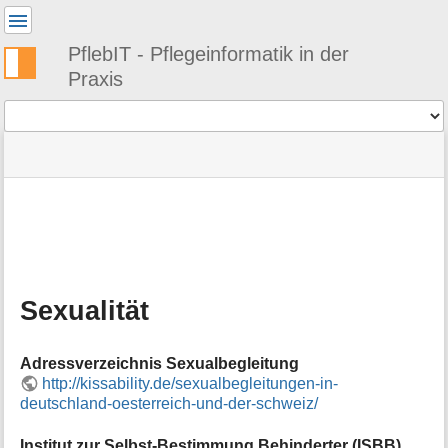
Benutzer-
Werkzeuge
PflebIT - Pflegeinformatik in der
Praxis
Werkzeuge
Navigationsmenüs
Seitenstatus
Standortanzeiger
Sie
und
befinden
Suche
»
Seiten-
sich
PflebIT
Werkzeuge
hier:
Links
M
»
e
Themen
t
»
a
Medizin
Sexualität
i
und
n
Pflege
f
»
Adressverzeichnis Sexualbegleitung
o
Sexualität
http://kissability.de/sexualbegleitungen-in-
r
deutschland-oesterreich-und-der-schweiz/
m
a
t
Institut zur Selbst-Bestimmung Behinderter (ISBB)