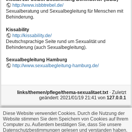
i
http://www.isbbtrebel.de/
o
Sexualberatung und Sexualbegleitung für Menschen mit
n
Behinderung.
e
n
Kissability
z
http://kissability.de/
u
Deutschsprachige Seite rund um Sexualität und
r
Behinderung (auch Sexualbegleitung).
S
e
Sexualbegleitung Hamburg
i
t
http://www.sexualbegleitung-hamburg.de/
e
links/themen/pflege/thema-sexualitaet.txt
· Zuletzt
geändert:
2021/01/19 21:41
von
127.0.0.1
Diese Website verwendet Cookies. Durch die Nutzung der
Falls nicht anders bezeichnet, ist der Inhalt dieses Wikis
Website stimmen Sie dem Speichern von Cookies auf Ihrem
unter der folgenden Lizenz veröffentlicht:
CC
Computer zu. Außerdem bestätigen Sie, dass Sie unsere
Datenschutzbestimmungen gelesen und verstanden haben.
Attribution-Share Alike 4.0 International