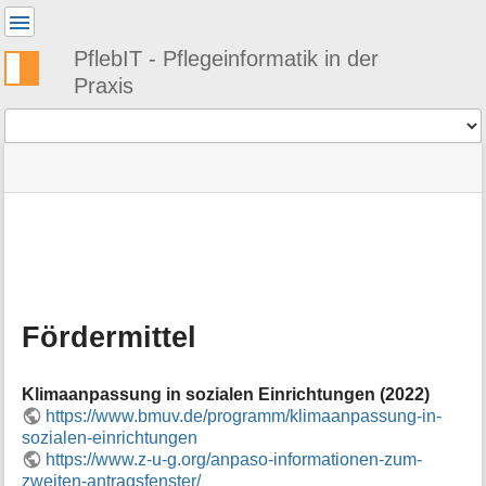
Benutzer-
Werkzeuge
PflebIT - Pflegeinformatik in der
Praxis
Werkzeuge
Navigationsmenüs
Seitenstatus
Standortanzeiger
Sie
und
befinden
Suche
»
Seiten-
sich
PflebIT
Werkzeuge
hier:
Links
M
»
e
Themen
t
»
a
Management
Fördermittel
i
»
n
Fördermittel
f
Klimaanpassung in sozialen Einrichtungen (2022)
o
https://www.bmuv.de/programm/klimaanpassung-in-
r
sozialen-einrichtungen
m
https://www.z-u-g.org/anpaso-informationen-zum-
a
t
zweiten-antragsfenster/