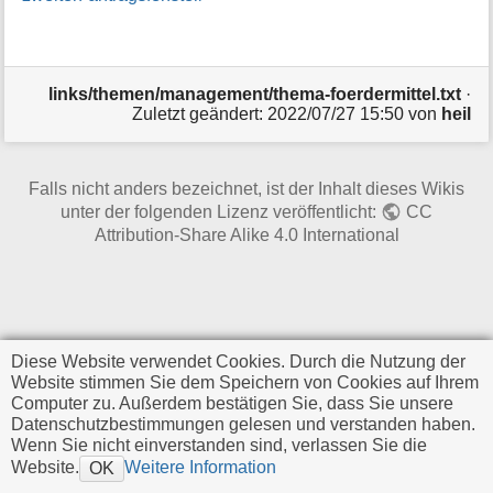
i
o
n
e
links/themen/management/thema-foerdermittel.txt
·
n
Zuletzt geändert:
2022/07/27 15:50
von
heil
z
u
r
S
Falls nicht anders bezeichnet, ist der Inhalt dieses Wikis
e
unter der folgenden Lizenz veröffentlicht:
CC
i
Attribution-Share Alike 4.0 International
t
e
Diese Website verwendet Cookies. Durch die Nutzung der
Website stimmen Sie dem Speichern von Cookies auf Ihrem
Computer zu. Außerdem bestätigen Sie, dass Sie unsere
Datenschutzbestimmungen gelesen und verstanden haben.
Wenn Sie nicht einverstanden sind, verlassen Sie die
Website.
Weitere Information
OK