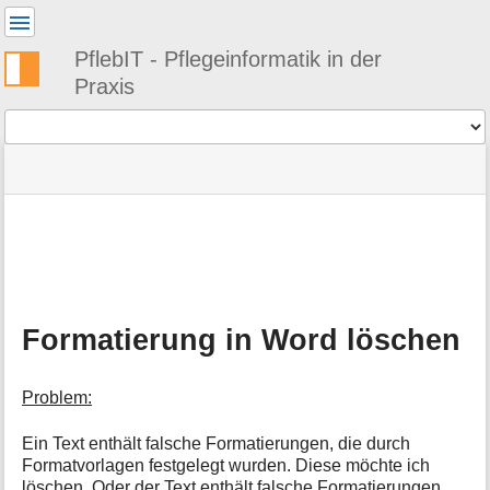
Benutzer-
Werkzeuge
PflebIT - Pflegeinformatik in der
Praxis
Werkzeuge
Navigationsmenüs
Seitenstatus
Standortanzeiger
Sie
und
befinden
Suche
»
Seiten-
sich
PflebIT
Werkzeuge
hier:
Knowledgebase
M
»
e
Software
t
»
a
Microsoft
Formatierung in Word löschen
i
Word
n
»
f
Microsoft
Problem:
o
Word
r
-
m
Ein Text enthält falsche Formatierungen, die durch
FAQ
a
Formatvorlagen festgelegt wurden. Diese möchte ich
Allgemein
t
löschen. Oder der Text enthält falsche Formatierungen,
»