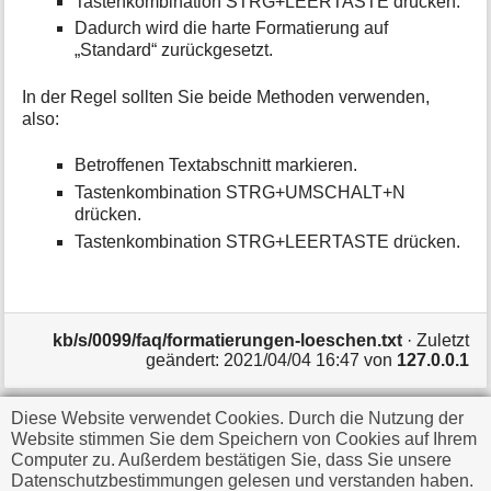
Tastenkombination STRG+LEERTASTE drücken.
Dadurch wird die harte Formatierung auf
„Standard“ zurückgesetzt.
In der Regel sollten Sie beide Methoden verwenden,
also:
Betroffenen Textabschnitt markieren.
Tastenkombination STRG+UMSCHALT+N
drücken.
Tastenkombination STRG+LEERTASTE drücken.
kb/s/0099/faq/formatierungen-loeschen.txt
· Zuletzt
geändert:
2021/04/04 16:47
von
127.0.0.1
Diese Website verwendet Cookies. Durch die Nutzung der
Falls nicht anders bezeichnet, ist der Inhalt dieses Wikis
Website stimmen Sie dem Speichern von Cookies auf Ihrem
unter der folgenden Lizenz veröffentlicht:
CC
Computer zu. Außerdem bestätigen Sie, dass Sie unsere
Datenschutzbestimmungen gelesen und verstanden haben.
Attribution-Share Alike 4.0 International