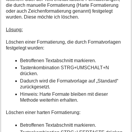
i
Formatierung
die durch manuelle Formatierung (Harte Formatierung
o
in
oder auch Zeichenformatierung genannt) festgelegt
n
Word
wurden. Diese möchte ich löschen.
e
löschen
n
Lösung:
z
u
Löschen einer Formatierung, die durch Formatvorlagen
r
festgelegt wurden:
S
e
i
Betroffenen Textabschnitt markieren.
t
Tastenkombination STRG+UMSCHALT+N
e
drücken.
Dadurch wird die Formatvorlage auf „Standard“
zurückgesetzt.
Hinweis: Harte Formate bleiben mit dieser
Methode weiterhin erhalten.
Löschen einer harten Formatierung:
Betroffenen Textabschnitt markieren.