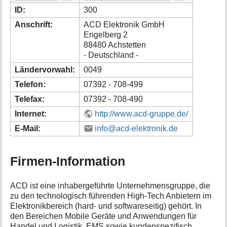
i
ID:
300
o
Anschrift:
ACD Elektronik GmbH
n
Engelberg 2
e
88480 Achstetten
n
- Deutschland -
z
u
Ländervorwahl:
0049
r
S
Telefon:
07392 - 708-499
e
Telefax:
07392 - 708-490
i
t
Internet:
http://www.acd-gruppe.de/
e
E-Mail:
info@acd-elektronik.de
Firmen-Information
ACD ist eine inhabergeführte Unternehmensgruppe, die
zu den technologisch führenden High-Tech Anbietern im
Elektronikbereich (hard- und softwareseitig) gehört. In
den Bereichen Mobile Geräte und Anwendungen für
Handel und Logistik, EMS sowie kundenspezifisch