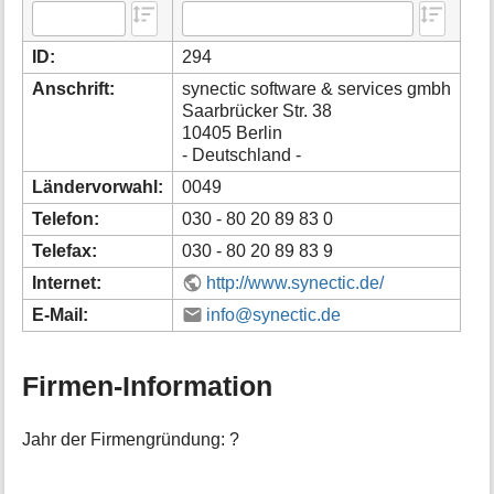
i
o
ID:
294
n
e
Anschrift:
synectic software & services gmbh
n
Saarbrücker Str. 38
z
10405 Berlin
u
- Deutschland -
r
S
Ländervorwahl:
0049
e
Telefon:
030 - 80 20 89 83 0
i
t
Telefax:
030 - 80 20 89 83 9
e
Internet:
http://www.synectic.de/
E-Mail:
info@synectic.de
Firmen-Information
Jahr der Firmengründung: ?