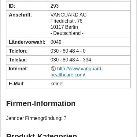
i
ID:
293
o
Anschrift:
VANGUARD AG
n
Friedrichstr. 78
e
10117 Berlin
n
- Deutschland -
z
u
Ländervorwahl:
0049
r
S
Telefon:
030 - 80 48 4 - 0
e
Telefax:
030 - 80 48 4 - 334
i
t
Internet:
http://www.vanguard-
e
healthcare.com/
E-Mail:
keine
Firmen-Information
Jahr der Firmengründung: ?
Produkt-Kategorien