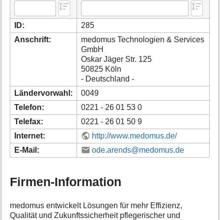
i
o
ID:
285
n
e
Anschrift:
medomus Technologien & Services
n
GmbH
z
Oskar Jäger Str. 125
u
50825 Köln
r
- Deutschland -
S
e
Ländervorwahl:
0049
i
Telefon:
0221 - 26 01 53 0
t
e
Telefax:
0221 - 26 01 50 9
Internet:
http://www.medomus.de/
E-Mail:
ode.arends@medomus.de
Firmen-Information
medomus entwickelt Lösungen für mehr Effizienz,
Qualität und Zukunftssicherheit pflegerischer und