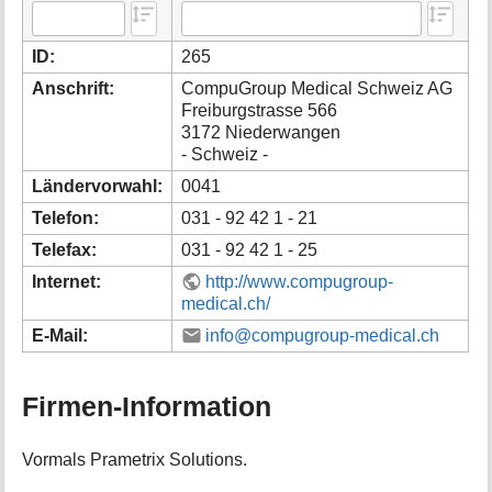
i
o
ID:
265
n
e
Anschrift:
CompuGroup Medical Schweiz AG
n
Freiburgstrasse 566
z
3172 Niederwangen
u
- Schweiz -
r
S
Ländervorwahl:
0041
e
Telefon:
031 - 92 42 1 - 21
i
t
Telefax:
031 - 92 42 1 - 25
e
Internet:
http://www.compugroup-
medical.ch/
E-Mail:
info@compugroup-medical.ch
Firmen-Information
Vormals Prametrix Solutions.