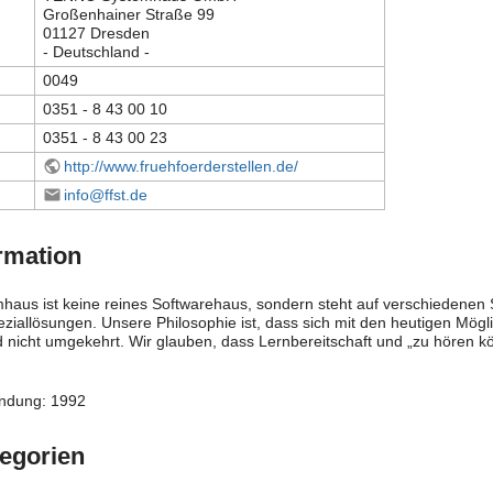
Großenhainer Straße 99
01127 Dresden
- Deutschland -
0049
0351 - 8 43 00 10
0351 - 8 43 00 23
http://www.fruehfoerderstellen.de/
info@ffst.de
rmation
us ist keine reines Softwarehaus, sondern steht auf verschiedenen S
eziallösungen. Unsere Philosophie ist, dass sich mit den heutigen Mög
nicht umgekehrt. Wir glauben, dass Lernbereitschaft und „zu hören kö
ündung: 1992
egorien