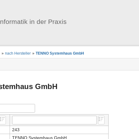
Benutzer-
Werkzeuge
informatik in der Praxis
n
»
nach Hersteller
»
TENNO Systemhaus GmbH
stemhaus GmbH
243
TENNO Systemhaus GmbH