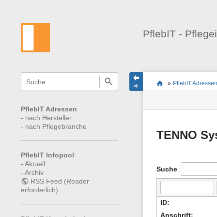
PflebIT - Pflege
Navigationsmenüs
Wikiübergreifende
Seitenstatus
Standortanzeiger
Sie
Schnellsuche
und
»
PflebIT Adresse
befinden
Seiten-
Suche
sich
Werkzeuge
hier:
PflebIT Adressen
-
nach Hersteller
-
nach Pflegebranche
TENNO Sy
PflebIT Infopool
-
Aktuell
Suche
-
Archiv
RSS Feed (Reader
erforderlich)
ID:
Anschrift: