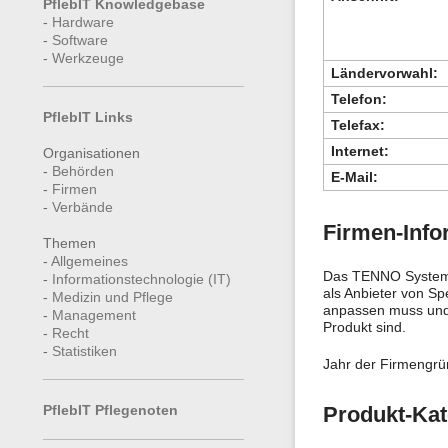
PflebIT Knowledgebase
-
Hardware
-
Software
-
Werkzeuge
Ländervorwahl:
Telefon:
PflebIT Links
Telefax:
Internet:
Organisationen
-
Behörden
E-Mail:
-
Firmen
-
Verbände
Firmen-Info
Themen
-
Allgemeines
Das TENNO Systemha
-
Informationstechnologie (IT)
als Anbieter von Sp
-
Medizin und Pflege
anpassen muss und 
-
Management
Produkt sind.
-
Recht
-
Statistiken
Jahr der Firmengr
PflebIT Pflegenoten
Produkt-Kat