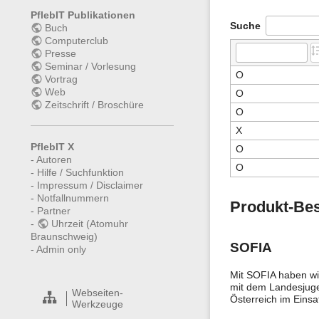
PflebIT Publikationen
Suche
Buch
Computerclub
Presse
Seminar / Vorlesung
O
Vortrag
Web
O
Zeitschrift / Broschüre
O
X
PflebIT X
O
-
Autoren
O
-
Hilfe / Suchfunktion
-
Impressum / Disclaimer
-
Notfallnummern
Produkt-Be
-
Partner
-
Uhrzeit (Atomuhr
Braunschweig)
SOFIA
-
Admin only
Mit SOFIA haben wir
mit dem Landesjuge
Webseiten-
Österreich im Einsa
Werkzeuge