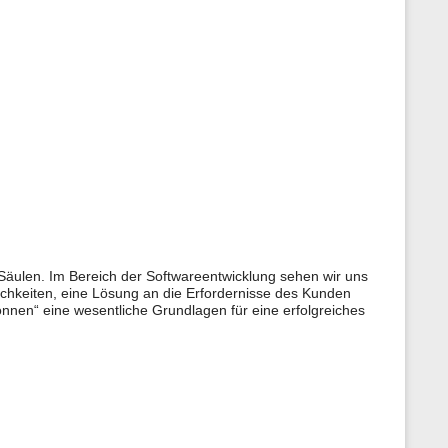
n
e
n
z
u
r
S
e
i
t
e
äulen. Im Bereich der Softwareentwicklung sehen wir uns
lichkeiten, eine Lösung an die Erfordernisse des Kunden
nnen“ eine wesentliche Grundlagen für eine erfolgreiches