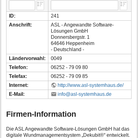
i
o
ID:
241
n
e
Anschrift:
ASL - Angewandte Software-
n
Lösungen GmbH
z
Donnersbergstr. 1
u
64646 Heppenheim
r
- Deutschland -
S
e
Ländervorwahl:
0049
i
Telefon:
06252 - 79 09 80
t
e
Telefax:
06252 - 79 09 85
Internet:
http://www.asl-systemhaus.de/
E-Mail:
info@asl-systemhaus.de
Firmen-Information
Die ASL Angewandte Software-Lösungen GmbH hat das
digitale Wundmanagementsystem „Dekubit®“ entwickelt.