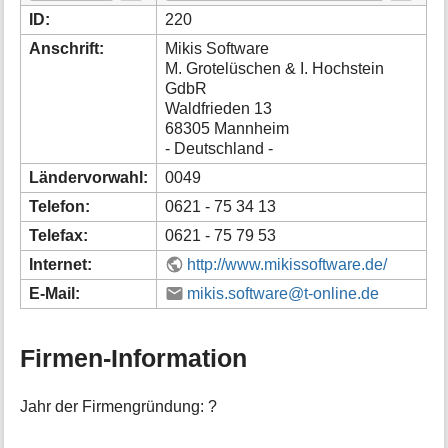
i
ID:
220
o
Anschrift:
Mikis Software
n
M. Grotelüschen & I. Hochstein
e
GdbR
n
Waldfrieden 13
z
u
68305 Mannheim
r
- Deutschland -
S
Ländervorwahl:
0049
e
i
Telefon:
0621 - 75 34 13
t
Telefax:
0621 - 75 79 53
e
Internet:
http://www.mikissoftware.de/
E-Mail:
mikis.software@t-online.de
Firmen-Information
Jahr der Firmengründung: ?