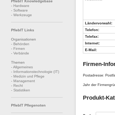
PflebIT Knowledgebase
-
Hardware
-
Software
-
Werkzeuge
Ländervorwahl:
Telefon:
PflebIT Links
Telefax:
Organisationen
Internet:
-
Behörden
-
Firmen
E-Mail:
-
Verbände
Themen
Firmen-Info
-
Allgemeines
-
Informationstechnologie (IT)
Postadresse: Post
-
Medizin und Pflege
-
Management
Jahr der Firmengrü
-
Recht
-
Statistiken
Produkt-Kat
PflebIT Pflegenoten