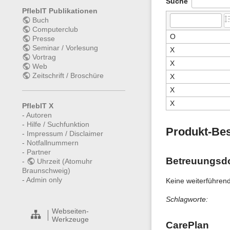
Suche
PflebIT Publikationen
Buch
Computerclub
O
Presse
Seminar / Vorlesung
X
Vortrag
X
Web
Zeitschrift / Broschüre
X
X
X
PflebIT X
-
Autoren
-
Hilfe / Suchfunktion
Produkt-Be
-
Impressum / Disclaimer
-
Notfallnummern
-
Partner
Betreuungsd
-
Uhrzeit (Atomuhr
Braunschweig)
-
Admin only
Keine weiterführen
Schlagworte:
Webseiten-
Werkzeuge
CarePlan