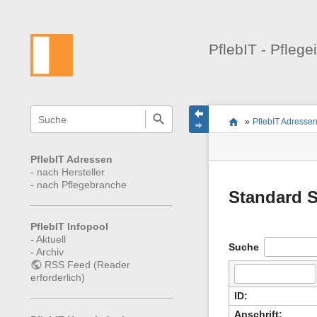
PflebIT - Pflege
Navigationsmenüs
Wikiübergreifende
Seitenstatus
Standortanzeiger
Sie
Schnellsuche
und
»
PflebIT Adresse
befinden
Seiten-
Suche
sich
Werkzeuge
hier:
PflebIT Adressen
-
nach Hersteller
-
nach Pflegebranche
Standard 
PflebIT Infopool
-
Aktuell
Suche
-
Archiv
RSS Feed (Reader
erforderlich)
ID:
Anschrift: