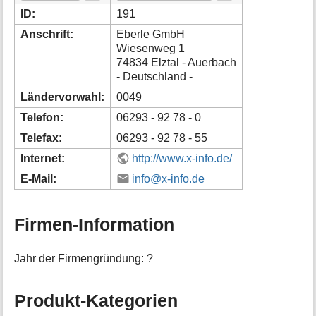
i
ID:
191
o
Anschrift:
Eberle GmbH
n
Wiesenweg 1
e
74834 Elztal - Auerbach
n
- Deutschland -
z
u
Ländervorwahl:
0049
r
S
Telefon:
06293 - 92 78 - 0
e
Telefax:
06293 - 92 78 - 55
i
t
Internet:
http://www.x-info.de/
e
E-Mail:
info@x-info.de
Firmen-Information
Jahr der Firmengründung: ?
Produkt-Kategorien