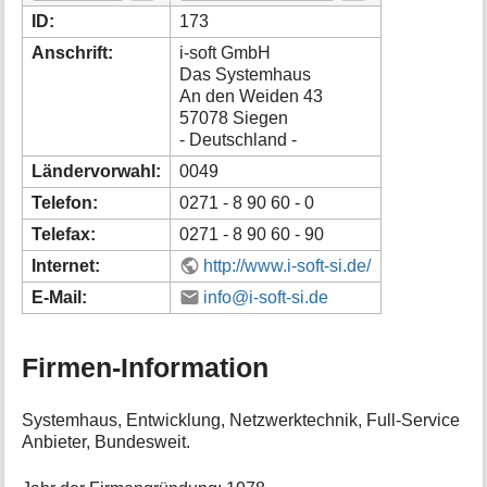
i
ID:
173
o
Anschrift:
i-soft GmbH
n
Das Systemhaus
e
An den Weiden 43
n
57078 Siegen
z
u
- Deutschland -
r
Ländervorwahl:
0049
S
e
Telefon:
0271 - 8 90 60 - 0
i
Telefax:
0271 - 8 90 60 - 90
t
e
Internet:
http://www.i-soft-si.de/
E-Mail:
info@i-soft-si.de
Firmen-Information
Systemhaus, Entwicklung, Netzwerktechnik, Full-Service
Anbieter, Bundesweit.