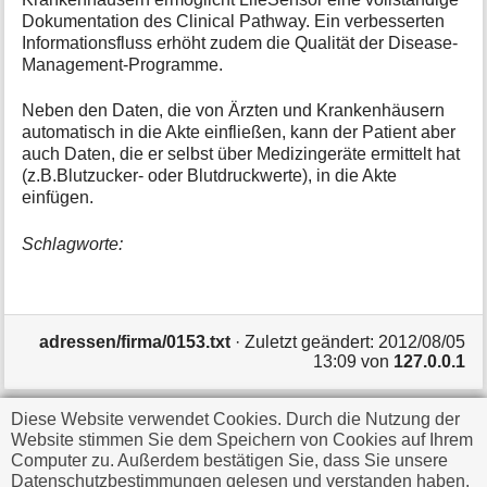
Dokumentation des Clinical Pathway. Ein verbesserten
Informationsfluss erhöht zudem die Qualität der Disease-
Management-Programme.
Neben den Daten, die von Ärzten und Krankenhäusern
automatisch in die Akte einfließen, kann der Patient aber
auch Daten, die er selbst über Medizingeräte ermittelt hat
(z.B.Blutzucker- oder Blutdruckwerte), in die Akte
einfügen.
Schlagworte:
adressen/firma/0153.txt
· Zuletzt geändert:
2012/08/05
13:09
von
127.0.0.1
Diese Website verwendet Cookies. Durch die Nutzung der
Falls nicht anders bezeichnet, ist der Inhalt dieses Wikis
Website stimmen Sie dem Speichern von Cookies auf Ihrem
unter der folgenden Lizenz veröffentlicht:
CC
Computer zu. Außerdem bestätigen Sie, dass Sie unsere
Datenschutzbestimmungen gelesen und verstanden haben.
Attribution-Share Alike 4.0 International