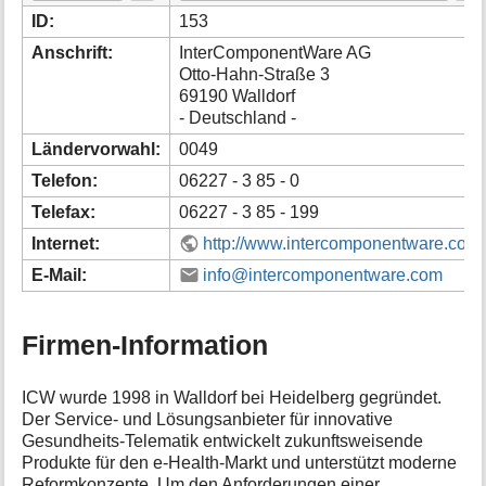
i
ID:
153
o
Anschrift:
InterComponentWare AG
n
Otto-Hahn-Straße 3
e
69190 Walldorf
n
- Deutschland -
z
u
Ländervorwahl:
0049
r
S
Telefon:
06227 - 3 85 - 0
e
Telefax:
06227 - 3 85 - 199
i
t
Internet:
http://www.intercomponentware.com/
e
E-Mail:
info@intercomponentware.com
Firmen-Information
ICW wurde 1998 in Walldorf bei Heidelberg gegründet.
Der Service- und Lösungsanbieter für innovative
Gesundheits-Telematik entwickelt zukunftsweisende
Produkte für den e-Health-Markt und unterstützt moderne
Reformkonzepte. Um den Anforderungen einer