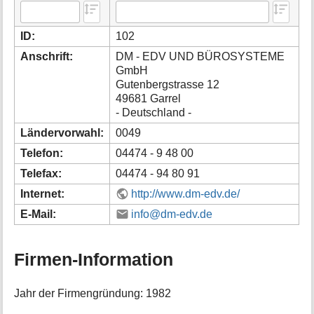
i
o
ID:
102
n
e
Anschrift:
DM - EDV UND BÜROSYSTEME
n
GmbH
z
Gutenbergstrasse 12
u
49681 Garrel
r
- Deutschland -
S
e
Ländervorwahl:
0049
i
Telefon:
04474 - 9 48 00
t
e
Telefax:
04474 - 94 80 91
Internet:
http://www.dm-edv.de/
E-Mail:
info@dm-edv.de
Firmen-Information
Jahr der Firmengründung: 1982